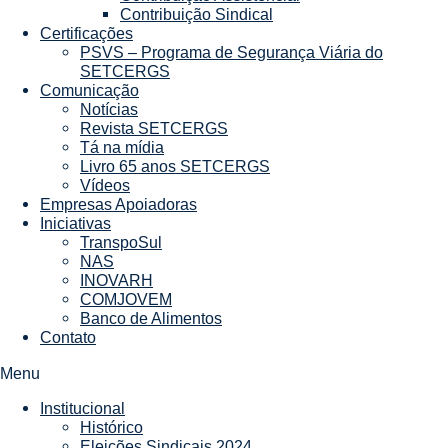
Contribuição Sindical
Certificações
PSVS – Programa de Segurança Viária do
SETCERGS
Comunicação
Notícias
Revista SETCERGS
Tá na mídia
Livro 65 anos SETCERGS
Vídeos
Empresas Apoiadoras
Iniciativas
TranspoSul
NAS
INOVARH
COMJOVEM
Banco de Alimentos
Contato
Menu
Institucional
Histórico
Eleições Sindicais 2024